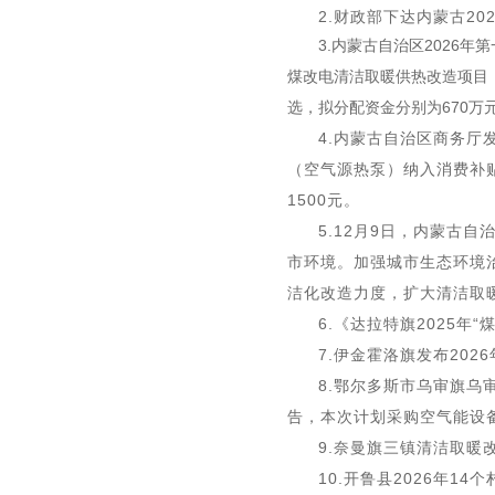
2.财政部下达内蒙古2
3.内蒙古自治区202
煤改电清洁取暖供热改造项目
选，拟分配资金分别为670万元、
4.内蒙古自治区商务厅
（
空气源热泵
）纳入消费补
1500元。
5.12月9日，内蒙古
市环境。加强城市生态环境
洁化改造力度，扩大清洁取
6.《达拉特旗2025年
7.伊金霍洛旗发布202
8.鄂尔多斯市乌审旗乌
告，本次计划采购空气能设备
9.奈曼旗三镇清洁取暖改
10.开鲁县2026年1